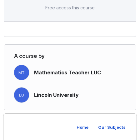
phasellus egestas purus.
Free access this course
Conubia ante natoque montes at urna, duis
nascetur pretium lacinia.
A course by
Mathematics Teacher LUC
MT
Lincoln University
LU
Home
Our Subjects