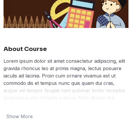
About Course
Lorem ipsum dolor sit amet consectetur adipiscing, elit
gravida rhoncus leo at primis magna, lectus posuere
iaculis ad lacinia. Proin cum ornare vivamus est ut
commodo dis et tempus nunc quis quam dui cras,
augue vel tempor feugiat nam pulvinar tortor inceptos
praesent auctor fringilla pretium. Nibh dictum duis
auctor a cursus purus quam, per convallis
condimentum aenean rutrum justo aliquet vulputate, mi
Show More
malesuada velit nec id eros. Primis et mi curae risus ac
sollicitudin ligula, conubia magna nunc luctus cum ante